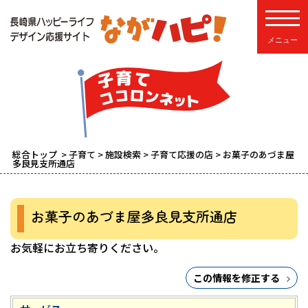
toggle
総合トップ
>
子育て
>
施設検索
>
子育て応援の店
> お菓子のあづま屋
多良見支所通店
お菓子のあづま屋多良見支所通店
お気軽にお立ち寄りください。
この情報を修正する