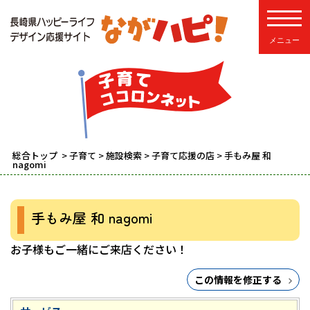
toggle
総合トップ
>
子育て
>
施設検索
>
子育て応援の店
> 手もみ屋 和
nagomi
手もみ屋 和 nagomi
お子様もご一緒にご来店ください！
この情報を修正する