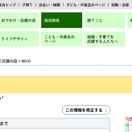
総合トップ
子育て
出会い・結婚
子ども・中高生のページ
妊娠・出産
おでかけ・応援の店
施設検索
困りごと
こども・中高生の
結婚・子育てを
ライフデザイン
ページ
応援する人たちへ
て応援の店
> NICO
い
この情報を修正する
まで