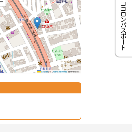
−
Leaflet
|
©
OpenStreetMap
contributors