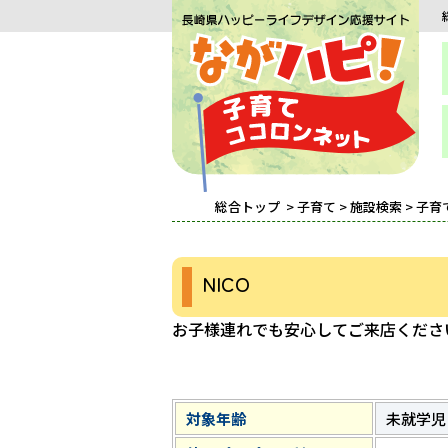
総合トップ
>
子育て
>
施設検索
>
子育
NICO
お子様連れでも安心してご来店くださ
対象年齢
未就学児