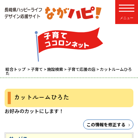
toggle
総合トップ
>
子育て
>
施設検索
>
子育て応援の店
> カットルームひろ
た
カットルームひろた
お好みのカットにします！
この情報を修正する