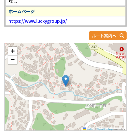
なし
ホームページ
https://www.luckygroup.jp/
ルート案内へ
+
−
Leaflet
|
©
OpenStreetMap
contributors