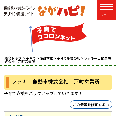
toggle
総合トップ
>
子育て
>
施設検索
>
子育て応援の店
> ラッキー自動車株
式会社 戸町営業所
ラッキー自動車株式会社 戸町営業所
子育て応援をバックアップしていきます！
この情報を修正する