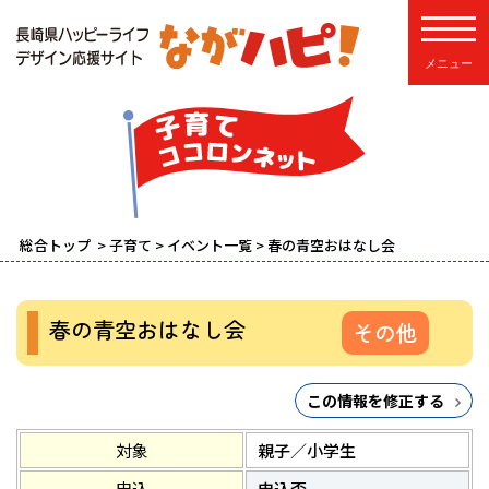
toggle
総合トップ
>
子育て
>
イベント一覧
> 春の青空おはなし会
春の青空おはなし会
その他
この情報を修正する
対象
親子／小学生
申込
申込否