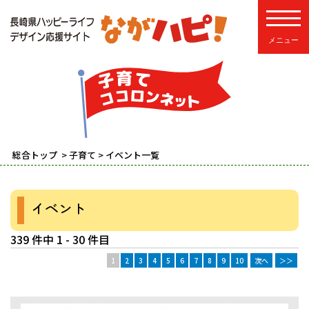
toggle
総合トップ
>
子育て
> イベント一覧
イベント
339 件中 1 - 30 件目
1
2
3
4
5
6
7
8
9
10
次へ
＞＞