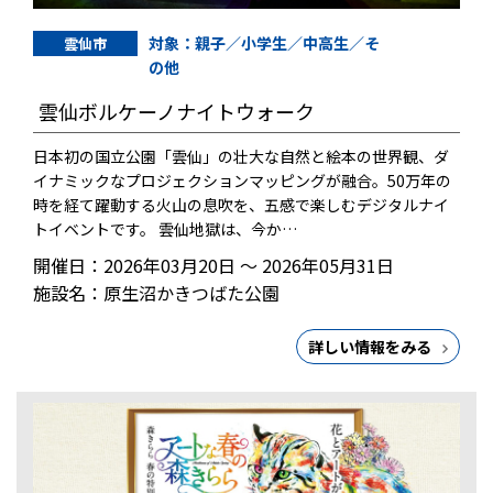
対象：親子／小学生／中高生／そ
雲仙市
の他
雲仙ボルケーノナイトウォーク
日本初の国立公園「雲仙」の壮大な自然と絵本の世界観、ダ
イナミックなプロジェクションマッピングが融合。50万年の
時を経て躍動する火山の息吹を、五感で楽しむデジタルナイ
トイベントです。 雲仙地獄は、今か…
開催日：2026年03月20日 ～ 2026年05月31日
施設名：原生沼かきつばた公園
詳しい情報をみる