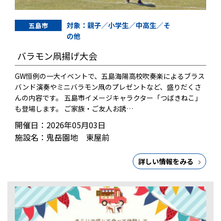
対象：親子／小学生／中高生／そ
五島市
の他
バラモン凧揚げ大会
GW恒例の一大イベントで、五島海陽高校吹奏楽によるブラス
バンド演奏やミニバラモン凧のプレゼントなど、盛りだくさ
んの内容です。 五島市イメージキャラクター「つばきねこ」
も登場します。 ご家族・ご友人お誘…
開催日：2026年05月03日
施設名：鬼岳園地 東屋前
詳しい情報をみる