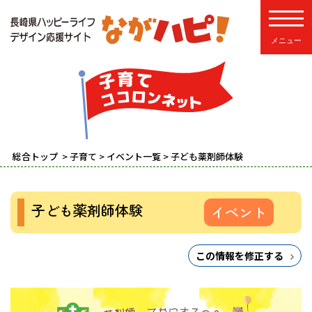
toggle
総合トップ
>
子育て
>
イベント一覧
> 子ども薬剤師体験
子ども薬剤師体験
イベント
この情報を修正する