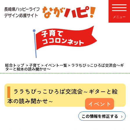
toggle
総合トップ
>
子育て
>
イベント一覧
> ララちびっこひろば交流会～ギ
ターと絵本の読み聞かせ～
ララちびっこひろば交流会～ギターと絵
本の読み聞かせ～
イベント
この情報を修正する