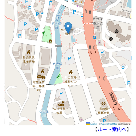
Leaflet
|
©
OpenStreetMap
contributors
【
ルート案内へ
】