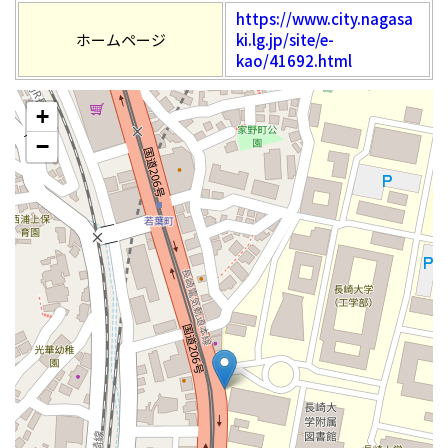
https://www.city.nagasa
ホームページ
ki.lg.jp/site/e-
kao/41692.html
+
−