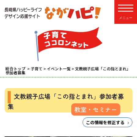
toggle
総合トップ
>
子育て
>
イベント一覧
> 文教親子広場「この指とまれ」
参加者募集
文教親子広場「この指とまれ」参加者募
集
教室・セミナー
この情報を修正する