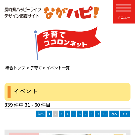
toggle
総合トップ
>
子育て
> イベント一覧
イベント
339 件中 31 - 60 件目
前へ
1
2
3
4
5
6
7
8
9
10
次へ
＞＞