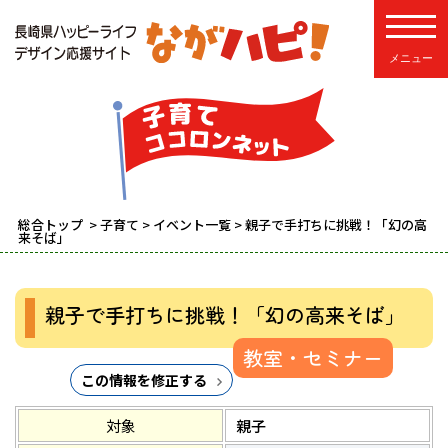
toggle
総合トップ
>
子育て
>
イベント一覧
> 親子で手打ちに挑戦！「幻の高
来そば」
親子で手打ちに挑戦！「幻の高来そば」
教室・セミナー
この情報を修正する
対象
親子