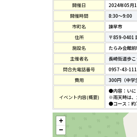
開催日
2024年05月1
開催時間
8:30～9:00
市町名
諫早市
住所
〒859-040
施設名
たらみ会館前
主催者名
長崎街道歩こ
問合先電話番号
0957-43-11
費用
300円（中
●内容：いに
イベント内容(概要)
※雨天時は、
●コース：約
+
−