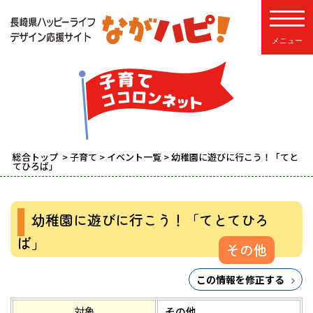
toggle
総合トップ
>
子育て
>
イベント一覧
> 幼稚園に遊びに行こう！「てと
てひろば」
幼稚園に遊びに行こう！「てとてひろ
ば」
その他
この情報を修正する
対象
その他