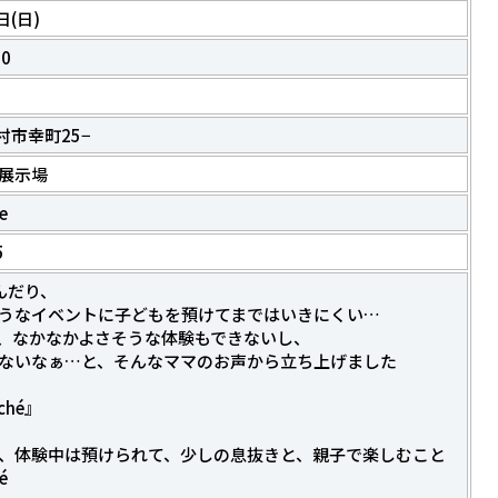
日(日)
0
大村市幸町25−
展示場
e
5
んだり、
うなイベントに子どもを預けてまではいきにくい…
、なかなかよさそうな体験もできないし、
ないなぁ…と、そんなママのお声から立ち上げました
ché』
、体験中は預けられて、少しの息抜きと、親子で楽しむこと
é