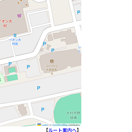
Leaflet
|
©
OpenStreetMap
contributors
【
ルート案内へ
】