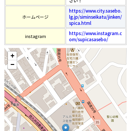
さい！
https://www.city.sasebo.
ホームページ
lg.jp/siminseikatu/jinken/
spica.html
https://www.instagram.c
instagram
om/supicasasebo/
+
−