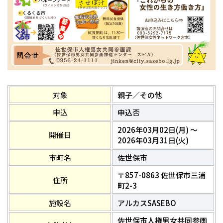
対象
親子／その他
申込
申込否
2026年03月02日(月) ～
開催日
2026年03月31日(火)
市町名
佐世保市
〒857-0863 佐世保市三浦
住所
町2-3
施設名
アルカスSASEBO
佐世保市人権男女共同参画