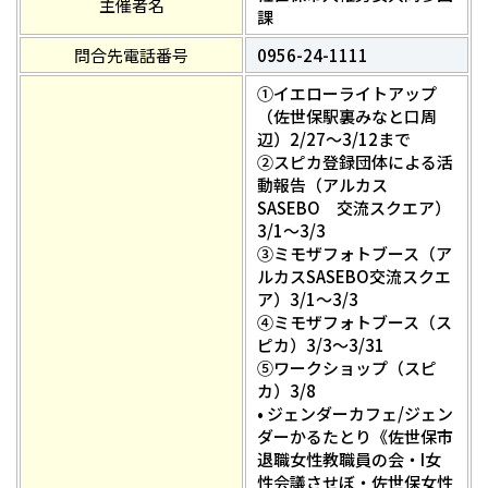
主催者名
課
問合先電話番号
0956-24-1111
①イエローライトアップ
（佐世保駅裏みなと口周
辺）2/27～3/12まで
②スピカ登録団体による活
動報告（アルカス
SASEBO 交流スクエア）
3/1～3/3
③ミモザフォトブース（ア
ルカスSASEBO交流スクエ
ア）3/1～3/3
④ミモザフォトブース（ス
ピカ）3/3～3/31
⑤ワークショップ（スピ
カ）3/8
• ジェンダーカフェ/ジェン
ダーかるたとり《佐世保市
退職女性教職員の会・I女
性会議させぼ・佐世保女性