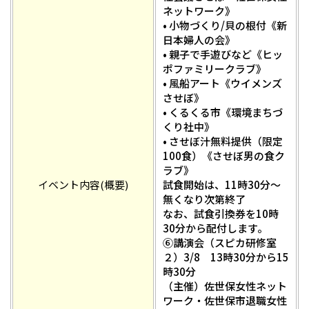
ネットワーク》
• 小物づくり/貝の根付《新
日本婦人の会》
• 親子で手遊びなど《ヒッ
ポファミリークラブ》
• 風船アート《ウイメンズ
させぼ》
• くるくる市《環境まちづ
くり社中》
• させぼ汁無料提供（限定
100食）《させぼ男の食ク
ラブ》
イベント内容(概要)
試食開始は、11時30分～
無くなり次第終了
なお、試食引換券を10時
30分から配付します。
⑥講演会（スピカ研修室
２）3/8 13時30分から15
時30分
（主催）佐世保女性ネット
ワーク・佐世保市退職女性