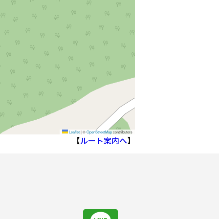
Leaflet
|
©
OpenStreetMap
contributors
【
ルート案内へ
】