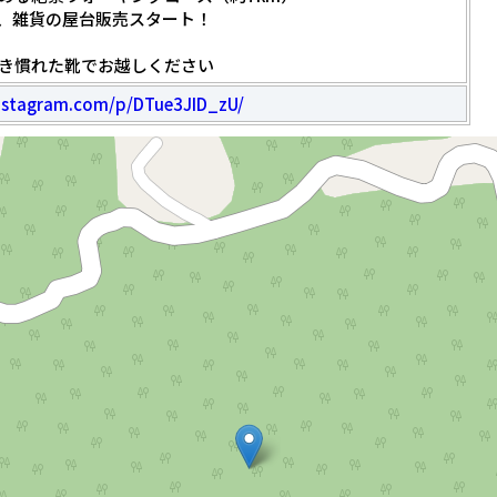
飲食、雑貨の屋台販売スタート！
き慣れた靴でお越しください
nstagram.com/p/DTue3JID_zU/