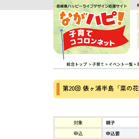
総合トップ
>
子育て
>
イベント一覧
>
第20回 俵ヶ浦半島「菜の
対象
親子
申込
申込要