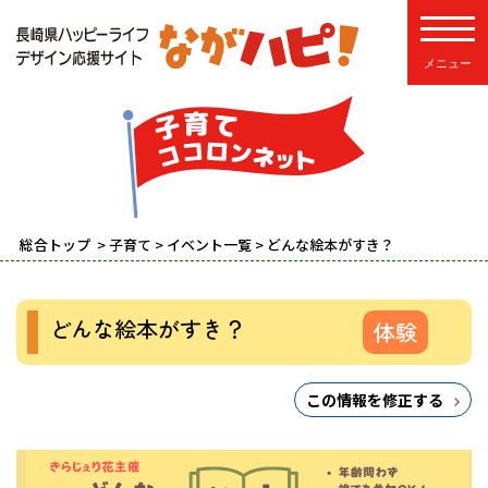
toggle
総合トップ
>
子育て
>
イベント一覧
> どんな絵本がすき？
どんな絵本がすき？
体験
この情報を修正する