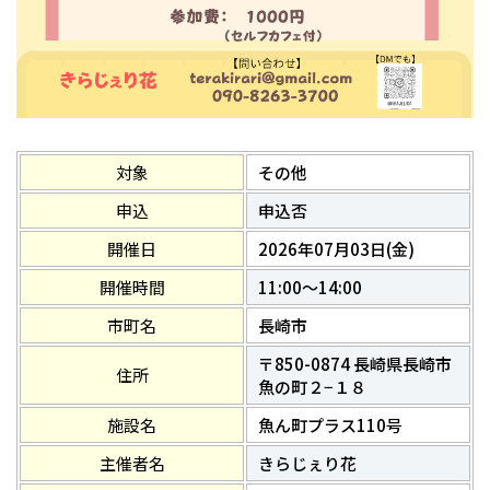
対象
その他
申込
申込否
開催日
2026年07月03日(金)
開催時間
11:00～14:00
市町名
長崎市
〒850-0874 長崎県長崎市
住所
魚の町２−１８
施設名
魚ん町プラス110号
主催者名
きらじぇり花