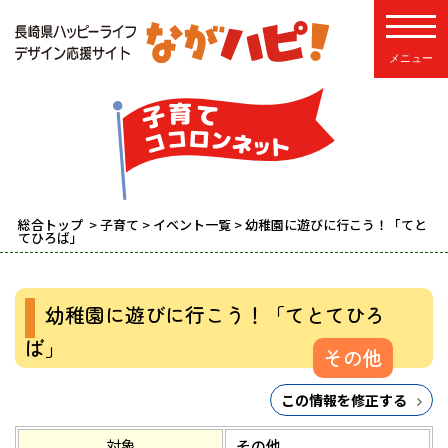
toggle
総合トップ
>
子育て
>
イベント一覧
> 幼稚園に遊びに行こう！「てと
てひろば」
幼稚園に遊びに行こう！「てとてひろ
ば」
その他
この情報を修正する
対象
その他