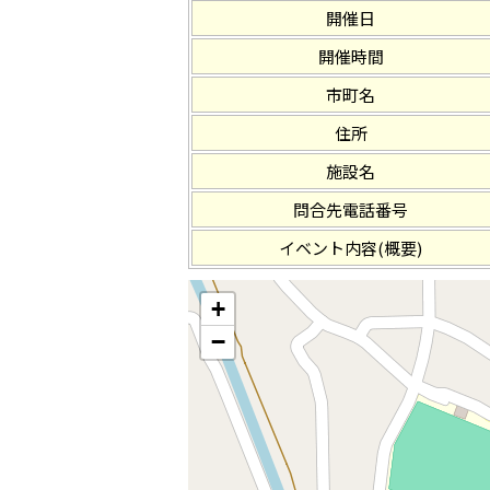
開催日
開催時間
市町名
住所
施設名
問合先電話番号
イベント内容(概要)
+
−