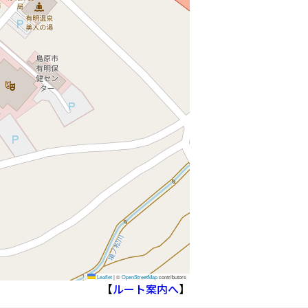
Leaflet
|
©
OpenStreetMap
contributors
【
ルート案内へ
】