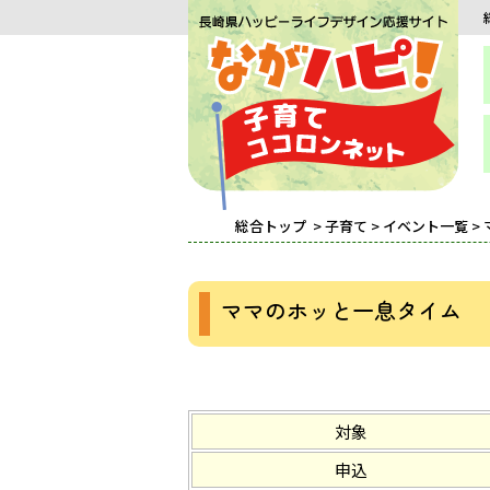
総合トップ
>
子育て
>
イベント一覧
>
ママのホッと一息タイム
対象
申込