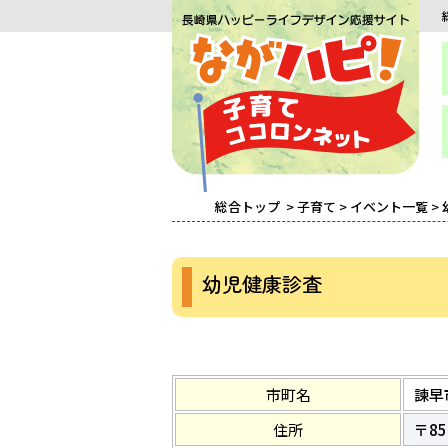
総合トップ
>
子育て
>
イベント一覧
>
幼児健康診査
市町名
諫早
住所
〒8