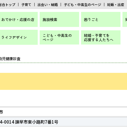
総合トップ
子育て
出会い・結婚
子ども・中高生のページ
妊娠・出産
おでかけ・応援の店
施設検索
困りごと
こども・中高生の
結婚・子育てを
ライフデザイン
ページ
応援する人たちへ
 幼児健康診査
市
54-0014 諫早市東小路町7番1号