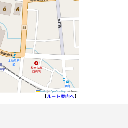
Leaflet
|
©
OpenStreetMap
contributors
【
ルート案内へ
】