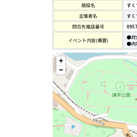
施設名
すく
主催者名
すく
問合先電話番号
0957
●対
イベント内容(概要)
●内
+
−