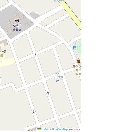
Leaflet
|
©
OpenStreetMap
contributors