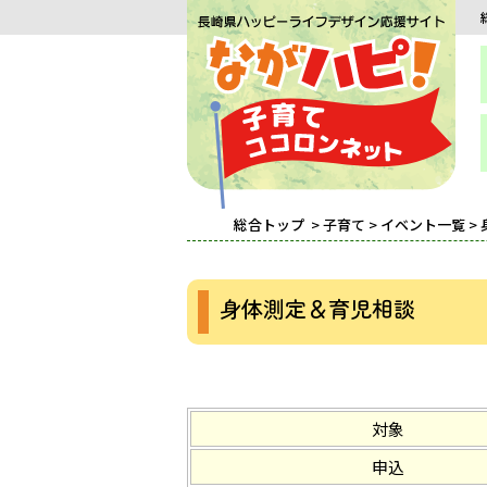
総合トップ
>
子育て
>
イベント一覧
>
身体測定＆育児相談
対象
申込