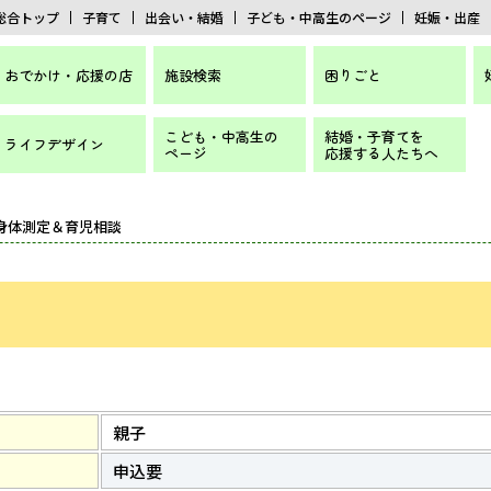
総合トップ
子育て
出会い・結婚
子ども・中高生のページ
妊娠・出産
おでかけ・応援の店
施設検索
困りごと
こども・中高生の
結婚・子育てを
ライフデザイン
ページ
応援する人たちへ
 身体測定＆育児相談
親子
申込要