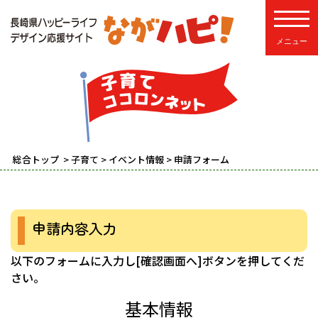
toggle
総合トップ
>
子育て
>
イベント情報
> 申請フォーム
申請内容入力
以下のフォームに入力し[確認画面へ]ボタンを押してくだ
さい。
基本情報