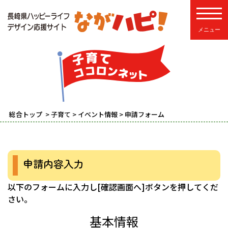
toggle
総合トップ
>
子育て
>
イベント情報
> 申請フォーム
申請内容入力
以下のフォームに入力し[確認画面へ]ボタンを押してくだ
さい。
基本情報