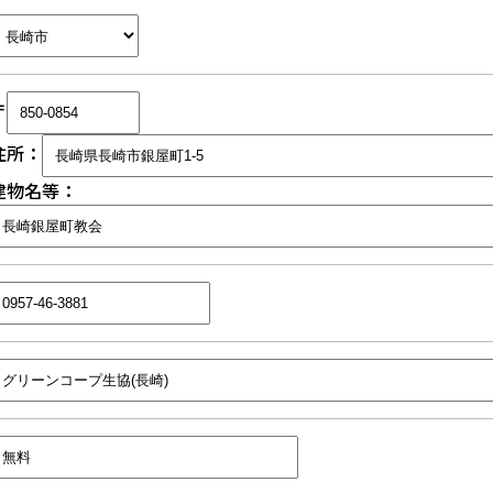
〒
住所：
建物名等：