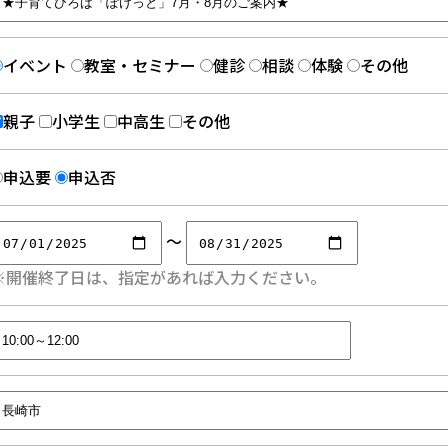
イベント
教室・セミナー
健診
相談
体験
その他
親子
小学生
中高生
その他
申込要
申込否
～
※開催終了日は、指定があれば入力ください。