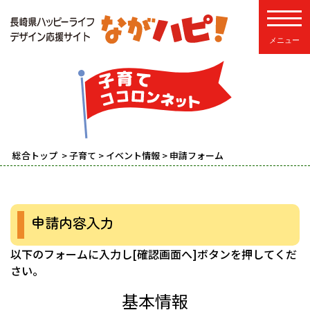
toggle
総合トップ
>
子育て
>
イベント情報
> 申請フォーム
申請内容入力
以下のフォームに入力し[確認画面へ]ボタンを押してくだ
さい。
基本情報