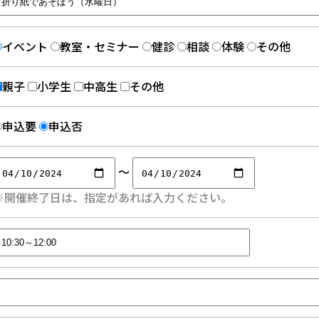
イベント
教室・セミナー
健診
相談
体験
その他
親子
小学生
中高生
その他
申込要
申込否
～
※開催終了日は、指定があれば入力ください。