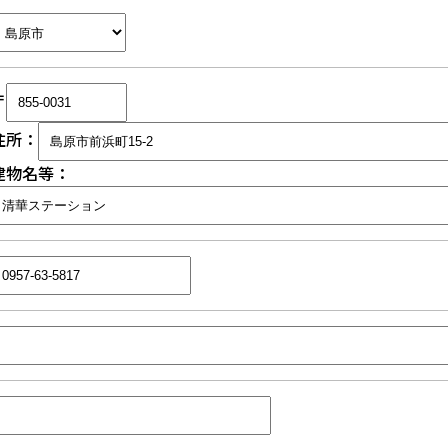
〒
住所：
建物名等：