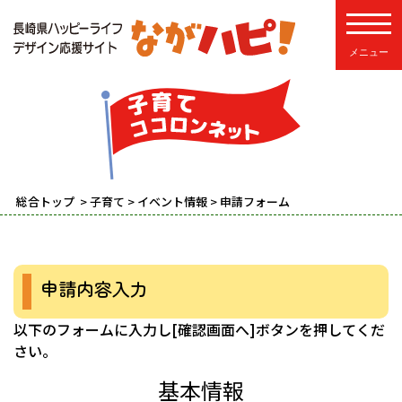
toggle
総合トップ
>
子育て
>
イベント情報
> 申請フォーム
申請内容入力
以下のフォームに入力し[確認画面へ]ボタンを押してくだ
さい。
基本情報