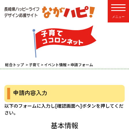
toggle
総合トップ
>
子育て
>
イベント情報
> 申請フォーム
申請内容入力
以下のフォームに入力し[確認画面へ]ボタンを押してくだ
さい。
基本情報