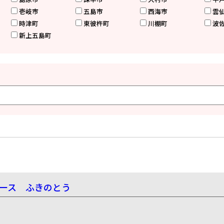
壱岐市
五島市
西海市
雲
時津町
東彼杵町
川棚町
波
新上五島町
ペース ふきのとう