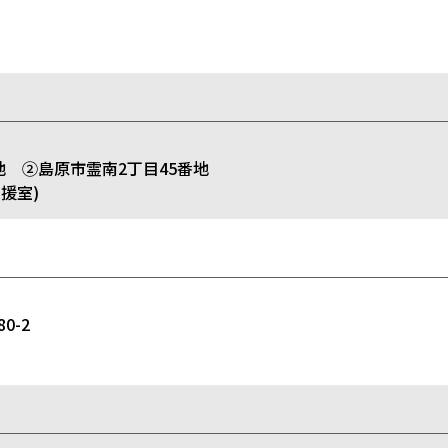
 ②島原市霊南2丁目45番地
援室)
0-2