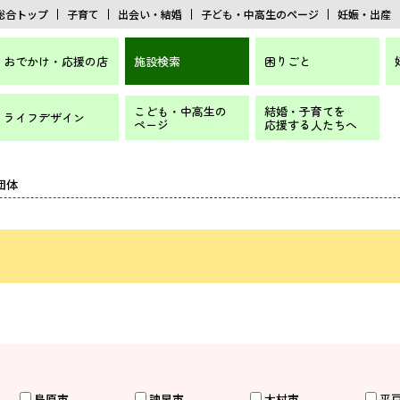
総合トップ
子育て
出会い・結婚
子ども・中高生のページ
妊娠・出産
おでかけ・応援の店
施設検索
困りごと
こども・中高生の
結婚・子育てを
ライフデザイン
ページ
応援する人たちへ
団体
島原市
諫早市
大村市
平