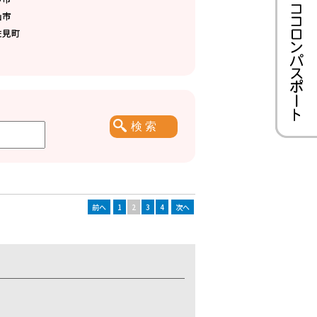
仙市
佐見町
前へ
1
2
3
4
次へ