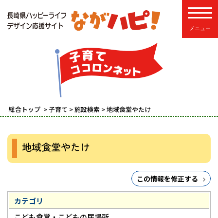
toggle
総合トップ
>
子育て
>
施設検索
> 地域食堂やたけ
地域食堂やたけ
この情報を修正する
カテゴリ
こども食堂・こどもの居場所