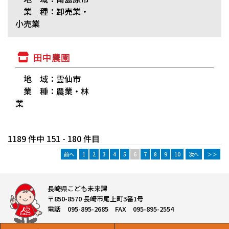
業 種：卸売業・
小売業
田中農園
地 域：雲仙市
業 種：農業・林
業
1189 件中 151 - 180 件目
前へ
1
2
3
4
5
6
7
8
9
10
次へ
＞＞
長崎県こども未来課
〒850-8570 長崎市尾上町3番1号
電話 095-895-2685 FAX 095-895-2554