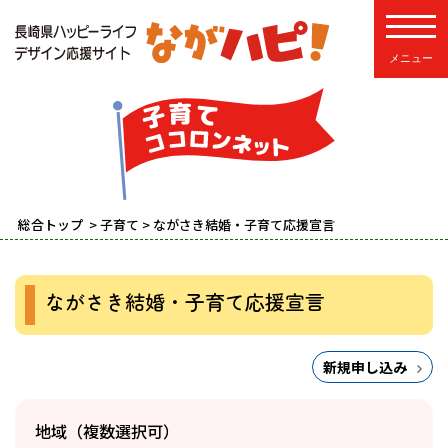
toggle
総合トップ
>
子育て
> ながさき結婚・子育て応援宣言
ながさき結婚・子育て応援宣言
新規申し込み
地域（複数選択可）