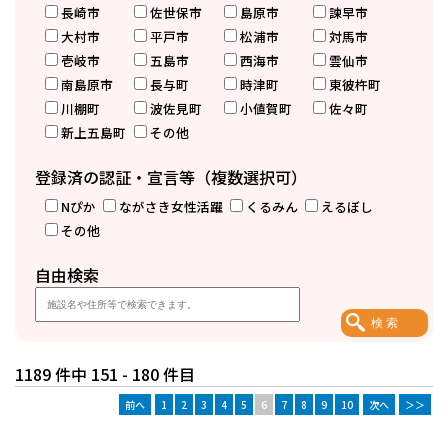
長崎市
佐世保市
島原市
諫早市
大村市
平戸市
松浦市
対馬市
壱岐市
五島市
西海市
雲仙市
南島原市
長与町
時津町
東彼杵町
川棚町
波佐見町
小値賀町
佐々町
新上五島町
その他
登録済の認証・宣言等（複数選択可）
Nぴか
ながさき女性活躍
くるみん
えるぼし
その他
自由検索
1189 件中 151 - 180 件目
前へ
1
2
3
4
5
6
7
8
9
10
次へ
＞＞