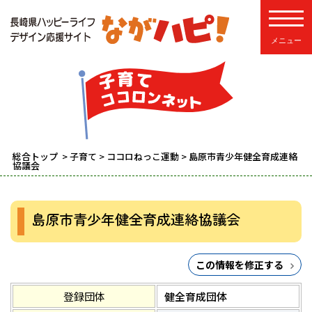
toggle
総合トップ
>
子育て
>
ココロねっこ運動
> 島原市青少年健全育成連絡
協議会
島原市青少年健全育成連絡協議会
この情報を修正する
登録団体
健全育成団体