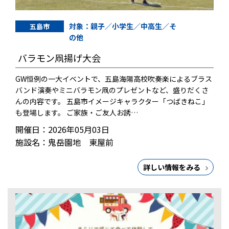
対象：親子／小学生／中高生／そ
五島市
の他
バラモン凧揚げ大会
GW恒例の一大イベントで、五島海陽高校吹奏楽によるブラス
バンド演奏やミニバラモン凧のプレゼントなど、盛りだくさ
んの内容です。 五島市イメージキャラクター「つばきねこ」
も登場します。 ご家族・ご友人お誘…
開催日：2026年05月03日
施設名：鬼岳園地 東屋前
詳しい情報をみる