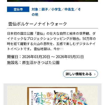
対象：親子／小学生／中高生／そ
雲仙市
の他
雲仙ボルケーノナイトウォーク
日本初の国立公園「雲仙」の壮大な自然と絵本の世界観、ダ
イナミックなプロジェクションマッピングが融合。50万年の
時を経て躍動する火山の息吹を、五感で楽しむデジタルナイ
トイベントです。 雲仙地獄は、今か…
開催日：2026年03月20日 ～ 2026年05月31日
施設名：原生沼かきつばた公園
詳しい情報をみる