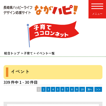
toggle
総合トップ
>
子育て
> イベント一覧
イベント
339 件中 1 - 30 件目
1
2
3
4
5
6
7
8
9
10
次へ
＞＞