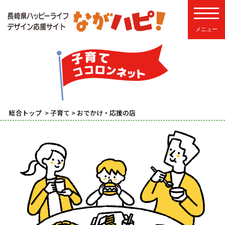
toggle
総合トップ
>
子育て
> おでかけ・応援の店