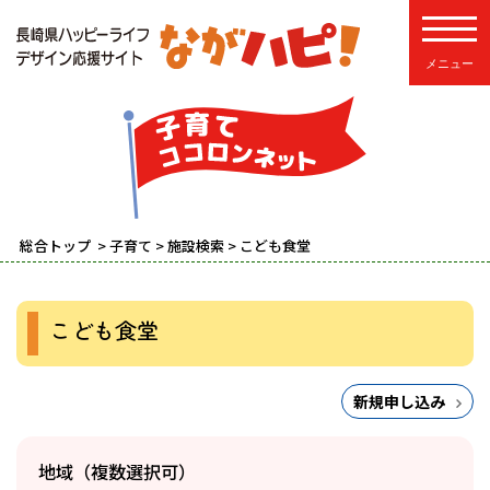
toggle
総合トップ
>
子育て
>
施設検索
> こども食堂
こども食堂
新規申し込み
地域（複数選択可）