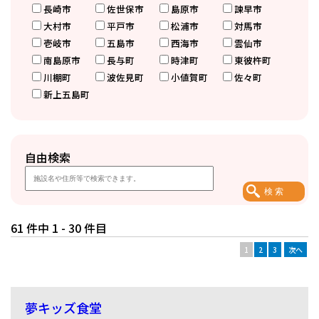
長崎市
佐世保市
島原市
諫早市
大村市
平戸市
松浦市
対馬市
壱岐市
五島市
西海市
雲仙市
南島原市
長与町
時津町
東彼杵町
川棚町
波佐見町
小値賀町
佐々町
新上五島町
自由検索
61 件中 1 - 30 件目
1
2
3
次へ
夢キッズ食堂