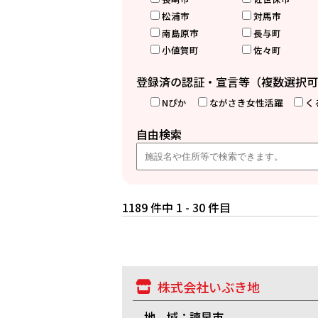
松浦市
対馬市
南島原市
長与町
小値賀町
佐々町
登録済の認証・宣言等（複数選択可
Nぴか
ながさき女性活躍
く
自由検索
1189 件中 1 - 30 件目
株式会社いぶき地
地 域：諫早市