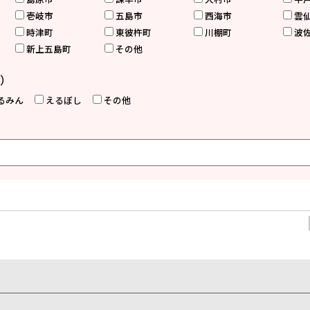
壱岐市
五島市
西海市
雲
時津町
東彼杵町
川棚町
波
新上五島町
その他
）
るみん
えるぼし
その他