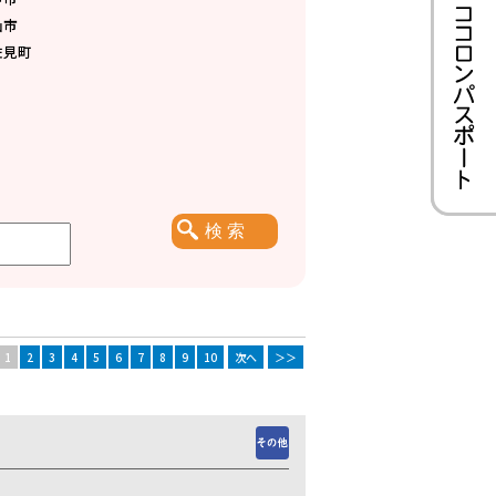
仙市
佐見町
1
2
3
4
5
6
7
8
9
10
次へ
＞＞