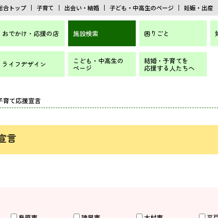
総合トップ
子育て
出会い・結婚
子ども・中高生のページ
妊娠・出産
おでかけ・応援の店
施設検索
困りごと
こども・中高生の
結婚・子育てを
ライフデザイン
ページ
応援する人たちへ
子育て応援宣言
宣言
島原市
諫早市
大村市
平