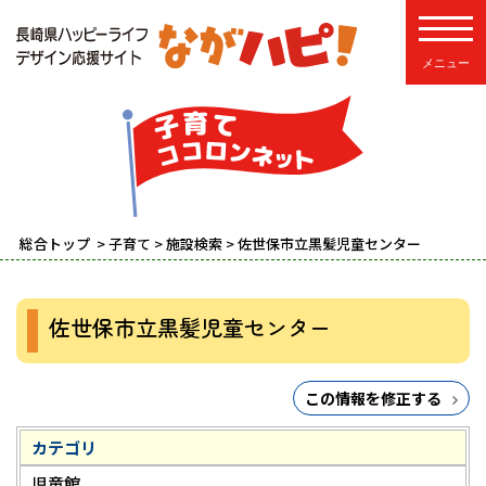
toggle
総合トップ
>
子育て
>
施設検索
> 佐世保市立黒髪児童センター
佐世保市立黒髪児童センター
この情報を修正する
カテゴリ
児童館