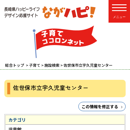
toggle
総合トップ
>
子育て
>
施設検索
> 佐世保市立宇久児童センター
佐世保市立宇久児童センター
この情報を修正する
カテゴリ
児童館