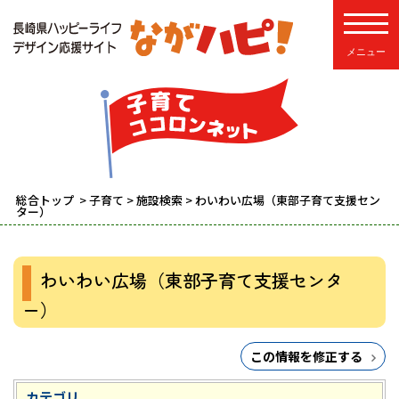
toggle
総合トップ
>
子育て
>
施設検索
> わいわい広場（東部子育て支援セン
ター）
わいわい広場（東部子育て支援センタ
ー）
この情報を修正する
カテゴリ