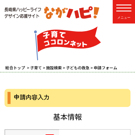
toggle
総合トップ
>
子育て
>
施設検索
>
子どもの救急
> 申請フォーム
申請内容入力
基本情報