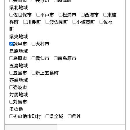
長崎市
長与町
時津町
県北地域
佐世保市
平戸市
松浦市
西海市
東彼
杵町
川棚町
波佐見町
小値賀町
佐々
町
県央地域
諫早市
大村市
島原地域
島原市
雲仙市
南島原市
五島地域
五島市
新上五島町
壱岐地域
壱岐市
対馬地域
対馬市
その他
その他市町村
県全域
県外