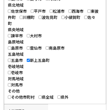
県北地域
佐世保市
平戸市
松浦市
西海市
東彼
杵町
川棚町
波佐見町
小値賀町
佐々
町
県央地域
諫早市
大村市
島原地域
島原市
雲仙市
南島原市
五島地域
五島市
新上五島町
壱岐地域
壱岐市
対馬地域
対馬市
その他
その他市町村
県全域
県外