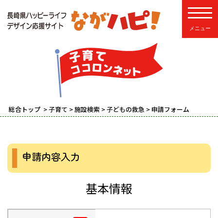
toggle
総合トップ
>
子育て
>
施設検索
>
子どもの救急
> 申請フォーム
申請内容入力
基本情報