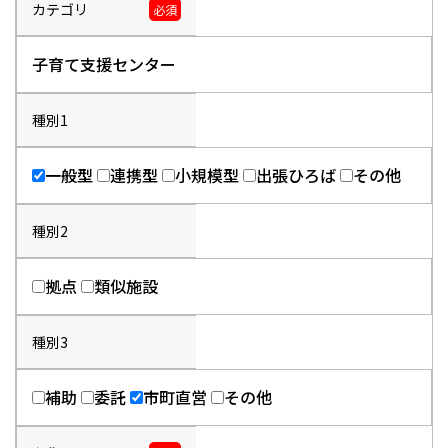
カテゴリ
必須
子育て支援センター
種別1
一般型
連携型
小規模型
出張ひろば
その他
種別2
拠点
類似施設
種別3
補助
委託
市町直営
その他