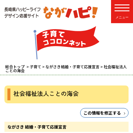
toggle
総合トップ
>
子育て
>
ながさき結婚・子育て応援宣言
> 社会福祉法人
ことの海会
社会福祉法人ことの海会
この情報を修正する
ながさき 結婚・子育て応援宣言