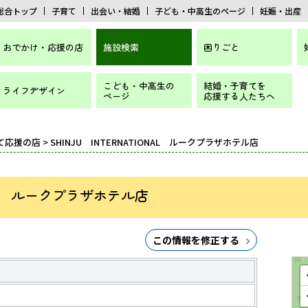
総合トップ
子育て
出会い・結婚
子ども・中高生のページ
妊娠・出産
おでかけ・応援の店
施設検索
困りごと
こども・中高生の
結婚・子育てを
ライフデザイン
ページ
応援する人たちへ
て応援の店
> SHINJU INTERNATIONAL ルークプラザホテル店
ONAL ルークプラザホテル店
この情報を修正する