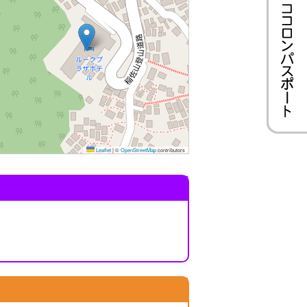
Leaflet
|
©
OpenStreetMap
contributors