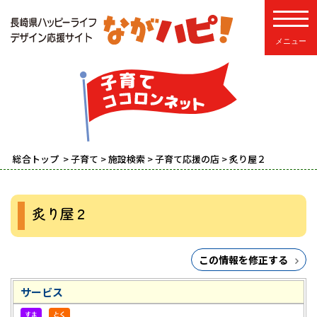
toggle
総合トップ
>
子育て
>
施設検索
>
子育て応援の店
> 炙り屋２
炙り屋２
この情報を修正する
サービス