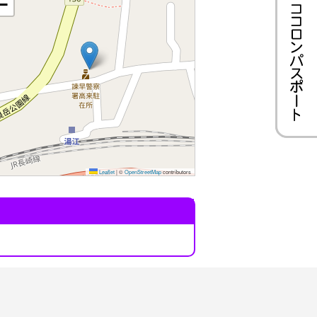
−
Leaflet
|
©
OpenStreetMap
contributors