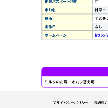
他県パスポート利用
可
市町名
諫早市
住所
〒859
定休日
なし
ホームページ
http://
ミルクのお湯／オムツ替え可
プライバシーポリシー
長崎県