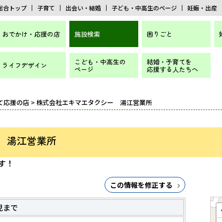
総合トップ
子育て
出会い・結婚
子ども・中高生のページ
妊娠・出産
おでかけ・応援の店
施設検索
困りごと
こども・中高生の
結婚・子育てを
ライフデザイン
ページ
応援する人たちへ
て応援の店
> 株式会社エキマエタクシー 湯江営業所
 湯江営業所
す！
この情報を修正する
児まで