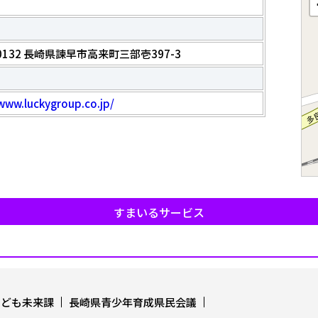
-0132 長崎県諫早市高来町三部壱397-3
www.luckygroup.co.jp/
すまいるサービス
こども未来課
長崎県青少年育成県民会議