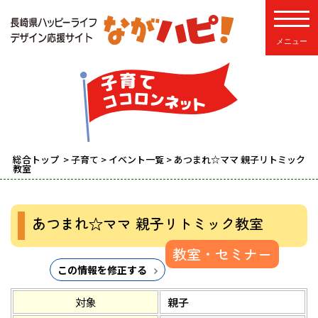
toggle
総合トップ
>
子育て
>
イベント一覧
> あつまれ☆ママ 親子リトミック
教室
あつまれ☆ママ 親子リトミック教室
教室・セミナー
この情報を修正する
対象
親子