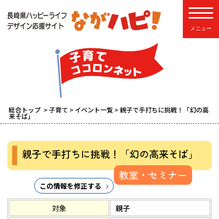
toggle
総合トップ
>
子育て
>
イベント一覧
> 親子で手打ちに挑戦！「幻の高
来そば」
親子で手打ちに挑戦！「幻の高来そば」
教室・セミナー
この情報を修正する
対象
親子