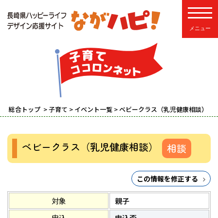
toggle
総合トップ
>
子育て
>
イベント一覧
> ベビークラス（乳児健康相談）
ベビークラス（乳児健康相談）
相談
この情報を修正する
対象
親子
申込
申込否