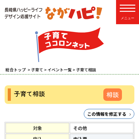
toggle
総合トップ
>
子育て
>
イベント一覧
> 子育て相談
子育て相談
相談
この情報を修正する
対象
その他
申込
申込要